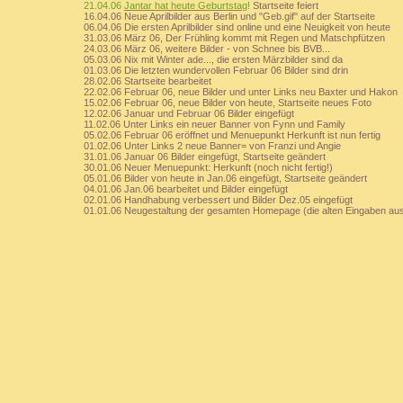
21.04.06
Jantar hat heute Geburtstag
!
Startseite feiert
16.04.06 Neue Aprilbilder aus Berlin und "Geb.gif" auf der Startseite
06.04.06 Die ersten Aprilbilder sind online und eine Neuigkeit von heute
31.03.06 März 06, Der Frühling kommt mit Regen und Matschpfützen
24.03.06 März 06, weitere Bilder - von Schnee bis BVB...
05.03.06 Nix mit Winter ade..., die ersten Märzbilder sind da
01.03.06 Die letzten wundervollen Februar 06 Bilder sind drin
28.02.06 Startseite bearbeitet
22.02.06 Februar 06, neue Bilder und unter Links neu Baxter und Hakon
15.02.06 Februar 06, neue Bilder von heute, Startseite neues Foto
12.02.06 Januar und Februar 06 Bilder eingefügt
11.02.06 Unter Links ein neuer Banner von Fynn und Family
05.02.06 Februar 06 eröffnet und Menuepunkt Herkunft ist nun fertig
01.02.06 Unter Links 2 neue Banner= von Franzi und Angie
31.01.06 Januar 06 Bilder eingefügt, Startseite geändert
30.01.06 Neuer Menuepunkt: Herkunft (noch nicht fertig!)
05.01.06 Bilder von heute in Jan.06 eingefügt, Startseite geändert
04.01.06 Jan.06 bearbeitet und Bilder eingefügt
02.01.06 Handhabung verbessert und Bilder Dez.05 eingefügt
01.01.06 Neugestaltung der gesamten Homepage (die alten Eingaben au