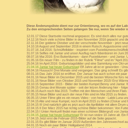
Diese Änderungsliste dient nur zur Orientierung, wo es auf der Lab
Zu den entsprechenden Seiten gelangen Sie nur, wenn Sie wieder n
12.01.17 Diese Startseite nochmal angepasst. Es sind doch alles nur gut
14.12.16 Noch viele schöne Bilder in den November 2016 gepackt und die 
22.11.16 Der goldene Oktober und der verschneite November - jetzt neue 
14.10.16 August und September 2016 in einem Rutsch: Augustsonne und 
31.07.16 Juli 2016: Schnüffelbilder - inspiriert vom Pusteblumenschnüffelb
31.07.16 Selfies mit Jantar und unser Ausflug nach Ibbenbüren im Juni 2
08.07.16 Mai 2016: Erst Butterblumen - dann Pusteblumen - und Jantar
01.05.16 Ein neuer Film - zu finden in der Rubrik "Filme" und im "April 
25.04.16 Im April 2016: Geburtstagsbilder und eine Sammlung von Oki-un
21.04.16
Jantar hat heute Geburtstag
!
Elf Jahre alt ist er geworden - Un
08.04.16 Huuuuch! Drei Monate sind vergangen. Das ging schnell! Es gib
08.01.16 Das Jahr 2016 ist eröffnet. Der Januar hat auch schon ein paar B
04.01.16 Neue Bilder im Dezember 2015 und die besten Wünsche fürs ne
02.01.16 Neue Bilder von Oktober 2015 und November 2015! Erst Wärme
18.10.15 September 2015 - Bilder der beiden Kumpel Benny und Jantar. 
02.09.15 Genau drei Monate später - seit der letzen Änderung hier - folg
02.06.15 Auch noch Mai 2015: Treffen mit den Menschen und ihren Flat
07.05.15 Neue Bilder und auch der neue Film sind im Mai 2015 zu finden.
06.05.15 Unter Filme gibt es ein neues Video - von heute - Labbi Luna und
27.04.15 Alte und neue Kumpel, noch im April 2015 zu finden (Oskar und
22.04.15 III Und natürlich gibt es jetzt auch die Aprilbilder mit allem Dr
22.04.15 II Der März 2015 hat richtig schöne Bilder bekommen: Von Futte
22.04.15 I Unter
Herkunft
findet man einen schönen Bildergruß von Jantar
21.04.15
Jantar hat heute Geburtstag
!
Er ist nun stolze 10 Jahre alt. Ein 
17.04.15 Jetzt erst die Februar-2015-Bilder auf die Seite gepackt.
22.01.15 Es gibt Bilder im Januar 2015! Außerdem den Jahreswechsel auf
04.01.15 Noch ein paar Bilder Heiligabend 2014.