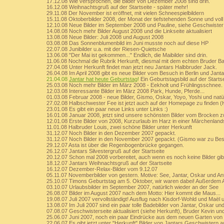
17.12.08 Wie versprochen, die Bilder von Dezember 2008 sind drin.
16.12.08 Weihnachtsgruß auf der Startseite - später mehr!
29.11.08 Der November ist eröffnet, mit vielen Schneespielbildern
15.11.08 Oktoberbilder 2008, der Monat der tiefstehenden Sonne und voll
12.10.08 Neue Bilder im September 2008 und Pauline, siehe Geschwiste
14.08.08 Noch mehr Bilder August 2008 und die Linkseite aktualisiert
13.08.08 Neue Bilder: Juli 2008 und August 2008
03.08.08 Das Sonnenblumenbild im Juni musste noch auf diese HP
22.07.08 Junibilder u.a. mit der Riesen-Quietsche
13.06.08 "Der Mai ist gekommen..." Endlich, die Maibilder sind drin.
11.06.08 Nochmal die Rubrik Herkunft, diesmal mit dem echten Bruder Ba
27.04.08 Unter Herkunft findet man jetzt neu Jantars Halbbruder Jack.
26.04.08 Im April 2008 gibt es neue Bilder vom Besuch in Berlin und Jant
21.04.08
Jantar hat heute Geburtstag
!
Ein Geburtstagsbild auf der Starts
25.03.08 Noch mehr Bilder im März 2008 - Eekholt und Frühlingsschnee.
12.03.08 Interessante Bilder im März 2008 Park, Hunde, Pferde...
01.03.08 Februar 2008 - neue Bilder, Gismo, Oskar, Yoyo, Yoshi und natür
27.02.08 Halbschwester Fee ist jetzt auch auf der Homepage zu finden (
23.01.08 Es gibt ein paar neue Links unter Links :)
16.01.08 Januar 2008, jetzt sind unsere schönsten Bilder vom Brocken 
12.01.08 Erste Bilder von 2008, Kurzurlaub im Harz in einer Märchenland
11.01.08 Halbruder Louis, zwei schöne Bilder unter Herkunft
31.12.07 Noch Bilder in den Dezember 2007 gepackt.
31.12.07 Noch Bilder in den November 2007 gepackt. (Gismo war zu Bes
29.12.07 Asta ist über die Regenbogenbrücke gegangen.
26.12.07 Jantars Silvestergruß auf der Startseite
20.12.07 Schon mal 2008 vorbereitet, auch wenn es noch keine Bilder gib
18.12.07 Jantars Weihnachtsgruß auf der Startseite
16.12.07 Dezember-Relax-Bilder vom 9.12.07
05.11.07 Novemberbilder von gestern. Motive: See, Jantar, Oskar und An
25.10.07 Timons Geburtstag am 5. Oktober, wir waren dabei! Außerdem A
03.10.07 Urlaubsbilder im September 2007, natürlich wieder an der See
26.08.07 Bilder im August 2007 nach dem Motto: Hier kommt die Maus...
19.08.07 Juli 2007 vervollständigt! Ausflug nach Kisdorf-Wohld und Maël
13.08.07 Im Juli 2007 sind ein paar tolle Badebilder von Jantar, Oskar un
07.08.07 Geschwisterseite aktualisiert (siehe Herkunft), Bruder Kevin u
25.06.07 Juni 2007, noch ein paar Eindrücke aus dem neuen Garten von
22.06.07 Es gibt jetzt unter "Herkunft" Bilder von Jantars Geschwistern a