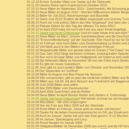
01.12.10 Erstes Youtube-Video von Jantar auf der Startseite
04.11.10 Unsere Reise nach Frankreich im Oktober 2010.
07.10.10 Neue Bilder im September 2010 - Zwischeninfo: Mit Schonung ge
01.09.10 Neue Bilder im August 2010 - Herzlich Willkommen kleiner Benja
03.08.10 Bilder für Juli 2010, Rasensprenger und Baustelle
01.07.10 Siehe Juni 2010: Endlich die Bilder eingespielt vom Dummy Turn
08.06.10 Noch ein (voll süßes) Bild in den Mai "eingebaut" und dann den J
21.05.10 Plakate kleben für den Tag der offenen Tür beim NRC!
26.04.10 Im April 2010 habe ich noch ein Foto aus einer Email eingefügt...
21.04.10
Jantar hat heute Geburtstag
!
Und ich habe heute erst den April "
09.03.10 Neue Bilder im März: Unsere Gartenbewohner und die Geschich
02.03.10 "Erstveröffentlichung" auf der Startseite: !Der Hund ist nur für D
01.03.10 Im Februar sind noch Bilder vom Dummytraining zu finden und de
08.02.10 Viel Weiß auch in den Bildern vom bisherigen Februar
10.01.10 Megaaktuelle Bilder von gerade eben im Garten ("Tief Daisy" m
04.01.10 Das Jahr 2010 fängt mit einem schönen, knackig kalten Spazie
31.12.09 Nur noch ein paar Bilder von Heiligabend, wir hatten ja eine wei
22.12.09 Die fehlenden Bilder im November 09 von der Fahrt nach Strals
15.12.09 Es gibt ein neues Gästebuch.
23.11.09 Jetzt gibt es auch endlich Bilder von Oktober und November 200
06.11.09 Der September ist "eröffnet"
06.10.09 Bilder im August von Bau-Pause bis Seerose
24.08.09 Wie versprochen, gibt es jetzt die restlichen (tollen) Bilder aus Be
12.08.09 Bilder aus Juli 09, mit dem Besuch aus Frankreich am Baggersee,
24.06.09 Juni-2009-Bilder sind online
25.05.09 Mai 2009 Bilder vom Dummyturnier
27.04.09 April 2009 Zwei Enten und ein Reiher
24.04.09 Neue Bilder im April! Bestes Wetter und Jantars 4. Geburtstag
21.04.09
Jantar hat heute Geburtstag
!
Mal wieder erstmal nur ein heutiges
08.04.09 Märzbilder - Wir sind umgezogen!
22.03.09 Nur ein Foto aus März 2009 auf der Startseite.
10.02.09 Erste Bilder im Februar. Jantar geht es wieder viel besser!
27.01.09 Danke für die lieben Genesungswünsche im GB, per Email und so
24.01.09 Auch im Januar: Jantar hat sich das Knie gezerrt. 8-12 Woche
16.01.09 Im Januar: Spaziergang und Lucy
04.01.09 Prosit Neujahr im Januar 2009
02.01.09 Heiligabendbilder im Dezember 2008 (wo sonst) und die HP fürs 