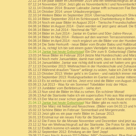
22.12.14 Ein paar Bilder im Dezember 2014 und ein Weihnachtsgruß an al
07.12.14 November 2014: Jetzt gibt es Novemberlicht I und Novemberlicht
12.11.14 Oktober 2014: Brauner Labrador Jantar trifft schwarzen Flat 
05.11.14 Oktober 2014: unser Urlaubsvergnügen.
22.10.14 Weitere Bilder im September 2014: Übernachtungsbesuch Shiva
01.10.14 Bilder September 2014 im Schlosspark Charlottenburg in Berlin.
05.09.14 Noch ein paar Bilder im August 2014 - Tierische Freundschaften,
04.08.14 Bilder im August 2014 - Dann werden wir jetzt ganz aktuell. Die 
04.08.14 Bilder im Juli 2014 - Nochmal die "50"...
04.08.14 Bilder im Juni 2014 - Jantar im Garten und 50er-Jahre-Revue.
04.08.14 Bilder im Mai 2014 - Relaxen auf den warmen Terrassensteinen.
04.08.14 Bilder im April 2014 - noch ergänzt um die Bilder von der Hund
04.08.14 Die Seite Herkunft - neue Bilder vom Bruder Balou und Halbbrud
04.08.14 Ja, richtig! Ich bin seit einem guten Vierteljahr nicht dazu gekom
21.04.14
Jantar hat heute Geburtstag
!
Ein Ohr zum 9. Geburtstag! (Siehe 
13.03.14 Neue Bilder im Februar 2014 (letzte Mal Hundeschule) und März 
09.02.14 Noch mehr Januarbilder, damit man sieht, dass es ihm wieder ri
13.01.14 Januarbilder. Jantar war richtig doll krank und wir hatten uns 
27.12.13 Dezember 2013: Weihnachten in der Hundeschule und Zuhaus
05.12.13 Während draußen "Xaver" anfängt zu wüten, habe ich Zeit für d
18.11.13 Oktober 2013: Weiter geht´s im Garten - und natürlich immer mit
02.11.13 September 2013: Rodungsarbeiten im Garten und Jantar mittend
08.10.13 Es ist einfach so viel los. Jetzt erst sind die Bilder von August 20
03.08.13 Juli 2013 - Was für ein Sommer! Tobebilder trotz der Hitze.
12.07.13 Junibilder vom Berlinbesuch - siehe dort.
21.06.13 Nun sind die Bilder im Mai zu sehen. Ein schöner Monat!
18.06.13 Auf die Startseite habe ich ein supersußes Foto aus Mai eingeste
07.05.13 Der Mai ist zwar schon gekommen, aber ich habe heute erst den A
21.04.13
Jantar hat heute Geburtstag
!
Nur Bilder gibt es noch nicht.
10.03.13 Der März mit Nebel und Neuschnee. (Bilder vom 04.03.13 und h
15.02.13 Schöne Bilder im Februar: Sonnenbad und Morgenrunde.
07.02.13 Jetzt gibt es ein paar mehr Bilder im Januar 2013.
16.01.13 Erstmal nur ein neues Foto für die Startseite.
28.12.12 Die Fotos für die Monate November und Dezember sind jetzt auc
23.12.12 Nur ein Weihnachtsgruß auf der Startseite. Die Fotos für di
06.12.12 Endlich komme ich wieder dazu, die HP zu aktualisieren. Jetzt 
26.09.12 September 2012: Erholung an der See! Jepp!
29.08.12 Ganz frisch: August-2012-Bilder: NRC-Sommerfest, Blue Port 