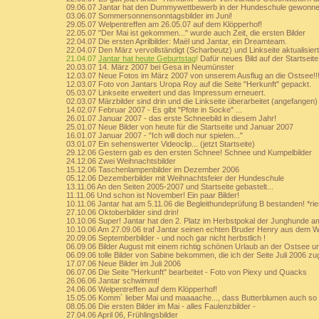
09.06.07 Jantar hat den Dummywettbewerb in der Hundeschule gewonnen
03.06.07 Sommersonnensonntagsbilder im Juni!
29.05.07 Welpentreffen am 26.05.07 auf dem Klöpperhof!
22.05.07 "Der Mai ist gekommen..." wurde auch Zeit, die ersten Bilder
22.04.07 Die ersten Aprilbilder: Maël und Jantar, ein Dreamteam.
22.04.07 Den März vervollständigt (Scharbeutz) und Linkseite aktualisiert
21.04.07
Jantar hat heute Geburtstag
!
Dafür neues Bild auf der Startseite
20.03.07 14. März 2007 bei Gesa in Neumünster
12.03.07 Neue Fotos im März 2007 von unserem Ausflug an die Ostsee!!
12.03.07 Foto von Jantars Uropa Roy auf die Seite "Herkunft" gepackt.
05.03.07 Linkseite erweitert und das Impressum erneuert.
02.03.07 Märzbilder sind drin und die Linkseite überarbeitet (angefangen)
14.02.07 Februar 2007 - Es gibt "Pfote in Socke" ...
26.01.07 Januar 2007 - das erste Schneebild in diesem Jahr!
25.01.07 Neue Bilder von heute für die Startseite und Januar 2007
16.01.07 Januar 2007 - "Ich will doch nur spielen..."
03.01.07 Ein sehenswerter Videoclip... (jetzt Startseite)
29.12.06 Gestern gab es den ersten Schnee! Schnee und Kumpelbilder
24.12.06 Zwei Weihnachtsbilder
15.12.06 Taschenlampenbilder im Dezember 2006
05.12.06 Dezemberbilder mit Weihnachtsfeier der Hundeschule
13.11.06 An den Seiten 2005-2007 und Startseite gebastelt...
11.11.06 Und schon ist November! Ein paar Bilder!
10.11.06 Jantar hat am 5.11.06 die Begleithundeprüfung B bestanden! *rie
27.10.06 Oktoberbilder sind drin!
10.10.06 Super! Jantar hat den 2. Platz im Herbstpokal der Junghunde am
10.10.06 Am 27.09.06 traf Jantar seinen echten Bruder Henry aus dem W
20.09.06 Septemberbilder - und noch gar nicht herbstlich !
06.09.06 Bilder August mit einem richtig schönen Urlaub an der Ostsee u
06.09.06 tolle Bilder von Sabine bekommen, die ich der Seite Juli 2006 zu
17.07.06 Neue Bilder im Juli 2006
06.07.06 Die Seite "Herkunft" bearbeitet - Foto von Piexy und Quacks
26.06.06 Jantar schwimmt!
24.06.06 Welpentreffen auf dem Klöpperhof!
15.05.06 Komm´ lieber Mai und maaaache..., dass Butterblumen auch s
08.05.06 Die ersten Bilder im Mai - alles Faulenzbilder -
27.04.06 April 06, Frühlingsbilder