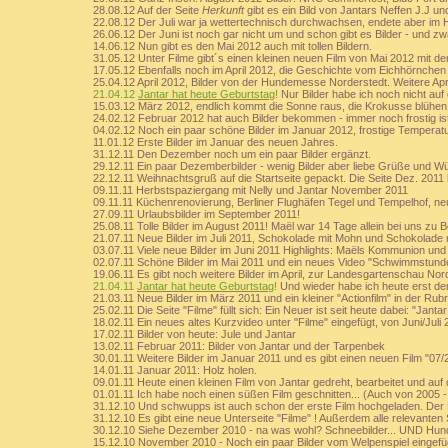
28.08.12 Auf der Seite
Herkunft
gibt es ein Bild von Jantars Neffen J.J u
22.08.12 Der Juli war ja wettertechnisch durchwachsen, endete aber im 
26.06.12 Der Juni ist noch gar nicht um und schon gibt es Bilder - und zwa
14.06.12 Nun gibt es den Mai 2012 auch mit tollen Bildern.
31.05.12 Unter Filme gibt´s einen kleinen neuen Film von Mai 2012 mit dem
17.05.12 Ebenfalls noch im April 2012, die Geschichte vom Eichhörnchen
25.04.12 April 2012, Bilder von der Hundemesse Norderstedt. Weitere Apri
21.04.12
Jantar hat heute Geburtstag
!
Nur Bilder habe ich noch nicht auf
15.03.12 März 2012, endlich kommt die Sonne raus, die Krokusse blühen 
24.02.12 Februar 2012 hat auch Bilder bekommen - immer noch frostig ist
04.02.12 Noch ein paar schöne Bilder im Januar 2012, frostige Temperatur
11.01.12 Erste Bilder im Januar des neuen Jahres.
31.12.11 Den Dezember noch um ein paar Bilder ergänzt.
29.12.11 Ein paar Dezemberbilder - wenig Bilder aber liebe Grüße und W
22.12.11 Weihnachtsgruß auf die Startseite gepackt. Die Seite Dez. 2011
09.11.11 Herbstspaziergang mit Nelly und Jantar November 2011
09.11.11 Küchenrenovierung, Berliner Flughäfen Tegel und Tempelhof, ne
27.09.11 Urlaubsbilder im September 2011!
25.08.11 Tolle Bilder im August 2011! Maël war 14 Tage allein bei uns zu 
21.07.11 Neue Bilder im Juli 2011, Schokolade mit Mohn und Schokolade mi
03.07.11 Viele neue Bilder im Juni 2011 Highlights: Maëls Kommunion un
02.07.11 Schöne Bilder im Mai 2011 und ein neues Video "Schwimmstund
19.06.11 Es gibt noch weitere Bilder im April, zur Landesgartenschau Nor
21.04.11
Jantar hat heute Geburtstag
!
Und wieder habe ich heute erst den 
21.03.11 Neue Bilder im März 2011 und ein kleiner "Actionfilm" in der Rubr
25.02.11 Die Seite "Filme" füllt sich: Ein Neuer ist seit heute dabei: "Jant
18.02.11 Ein neues altes Kurzvideo unter "Filme" eingefügt, von Juni/Juli
17.02.11 Bilder von heute: Jule und Jantar
13.02.11 Februar 2011: Bilder von Jantar und der Tarpenbek
30.01.11 Weitere Bilder im Januar 2011 und es gibt einen neuen Film "07/2
14.01.11 Januar 2011: Holz holen.
09.01.11 Heute einen kleinen Film von Jantar gedreht, bearbeitet und auf
01.01.11 Ich habe noch einen süßen Film geschnitten... (Auch von 2005 -
31.12.10 Und schwupps ist auch schon der erste Film hochgeladen. Der En
31.12.10 Es gibt eine neue Unterseite "Filme" ! Außerdem alle relevanten 
30.12.10 Siehe Dezember 2010 - na was wohl? Schneebilder... UND Hun
15.12.10 November 2010 - Noch ein paar Bilder vom Welpenspiel eingefü